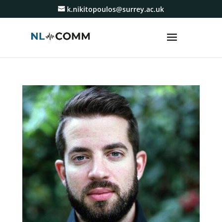
k.nikitopoulos@surrey.ac.uk